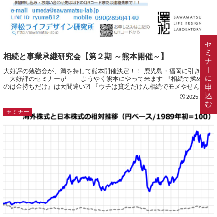
相続と事業承継研究会【第２期 ～熊本開催～】
大好評の勉強会が、満を持して熊本開催決定！！ 鹿児島・福岡に引き続き
大好評のセミナーが ようやく熊本にやって来ます 『相続で揉める
のは金持ちだけ』は大間違い?! 『ウチは貧乏だけん相続でモメやせん』
『相続？はぁ～金持ちは大変ねぇ！...
2025.03.04
セミナー