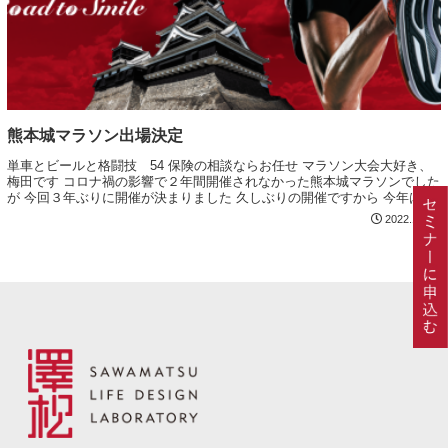
熊本城マラソン出場決定
単車とビールと格闘技 54 保険の相談ならお任せ マラソン大会大好き、
梅田です コロナ禍の影響で２年間開催されなかった熊本城マラソンでした
が 今回３年ぶりに開催が決まりました 久しぶりの開催ですから 今年は走
りたいなぁ、、という軽い気持ちで...
2022.10.12