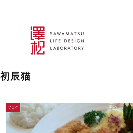
初辰猫
ブログ