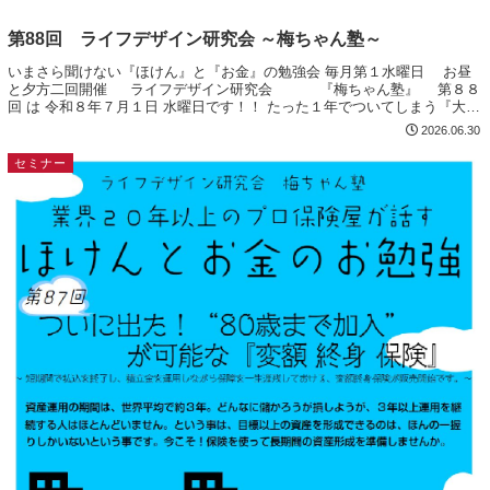
第88回 ライフデザイン研究会 ～梅ちゃん塾～
いまさら聞けない『ほけん』と『お金』の勉強会 毎月第１水曜日 お昼
と夕方二回開催 ライフデザイン研究会 『梅ちゃん塾』 第８８
回 は 令和８年７月１日 水曜日です！！ たった１年でついてしまう『大き
な差』 １年前 米㌦が ＄1...
2026.06.30
セミナー