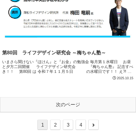
第80回 ライフデザイン研究会 ～梅ちゃん塾～
いまさら聞けない『ほけん』と『お金』の勉強会 毎月第１水曜日 お昼
と夕方二回開催 ライフデザイン研究会 『梅ちゃん塾』 記念すべ
き！！ 第80回 は 令和７年１１月５日 の水曜日です！！ え?! 何
で保険金がこんなに少な...
2025.10.15
次のページ
次
1
2
3
4
へ