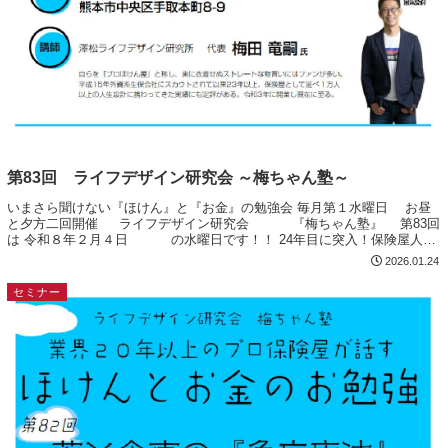
第83回 ライフデザイン研究会 ～梅ちゃん塾～
いまさら聞けない『ほけん』と『お金』の勉強会 毎月第１水曜日 お昼
と夕方二回開催 ライフデザイン研究会 『梅ちゃん塾』 第83回
は 令和８年２月４日 の水曜日です！！ 24年目に突入！保険屋人生
物語 2003年（平成1...
2026.01.24
セミナー