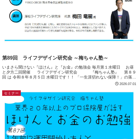
第89回 ライフデザイン研究会 ～梅ちゃん塾～
いまさら聞けない『ほけん』と『お金』の勉強会 毎月第１水曜日 お昼
と夕方二回開催 ライフデザイン研究会 『梅ちゃん塾』 第８９
回 は 令和８年８月５日 水曜日です！！ 「一生涯切れない保障！」の落と
し穴 『保険は終身型が一番良...
2026.07.01
セミナー