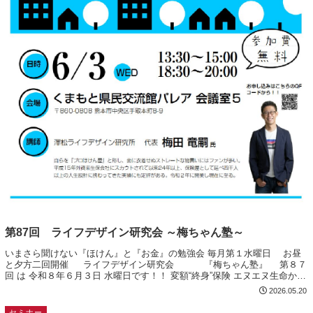
第87回 ライフデザイン研究会 ～梅ちゃん塾～
いまさら聞けない『ほけん』と『お金』の勉強会 毎月第１水曜日 お昼
と夕方二回開催 ライフデザイン研究会 『梅ちゃん塾』 第８７
回 は 令和８年６月３日 水曜日です！！ 変額“終身”保険 エヌエヌ生命から
いよいよ発売開始！ 払い...
2026.05.20
セミナー