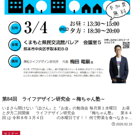
第84回 ライフデザイン研究会 ～梅ちゃん塾～
いまさら聞けない『ほけん』と『お金』の勉強会 毎月第１水曜日 お昼
と夕方二回開催 ライフデザイン研究会 『梅ちゃん塾』 第８４
回 は 令和８年３月４日 の水曜日です！！ 何で野菜を食べなきゃな
らないの？ 『ビタミンはサプ...
2026.02.15
セミナー