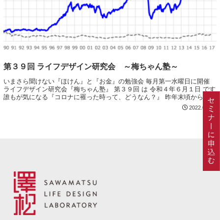
第３９回 ライフデザイン研究会 ～梅ちゃん塾～
いまさら聞けない『ほけん』と『お金』の勉強会 毎月第一水曜日に開催
ライフデザイン研究会『梅ちゃん塾』 第３９回 は 令和４年６月１日 です
誰もが気になる『コロナに罹った時って、どうなん？』 昨年末頃から『コ
ロナで自宅待機（ホテル隔離）に...
2022.05.02